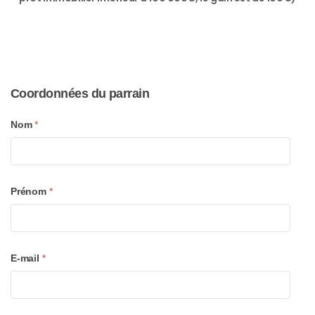
Formulaire
Coordonnées du parrain
de
Nom
*
parrainage
Prénom
*
E-mail
*