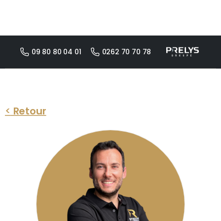
09 80 80 04 01
0262 70 70 78
<
Retour