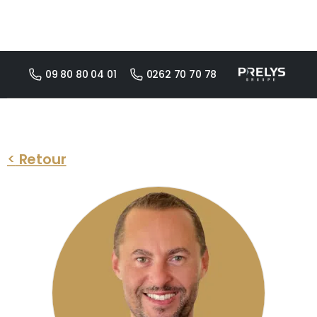
09 80 80 04 01
0262 70 70 78
<
Retour