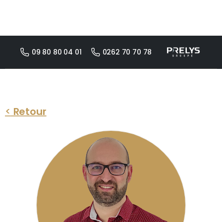
09 80 80 04 01
0262 70 70 78
<
Retour