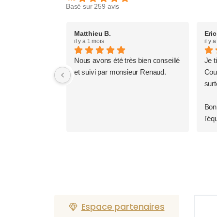
Basé sur 259 avis
Matthieu B.
Eric
il y a 1 mois
il y 
Nous avons été très bien conseillé
Je t
et suivi par monsieur Renaud.
Cour
surt
Bonn
l'éq
Espace partenaires