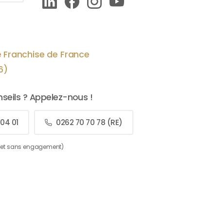
t
enchantés !
 à
Foncez sans hésit
entre de bonnes ma
re Franchise de France
6)
seils ? Appelez-nous !
 04 01
0262 70 70 78 (RE)
é et sans engagement)