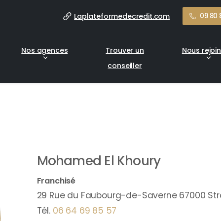
Laplateformedecredit.com
09 80 
Nos agences
Trouver un
Nous rejoi
conseiller
Mohamed
El Khoury
Franchisé
29 Rue du Faubourg-de-Saverne 67000 St
Tél.
06 64 69 85 57