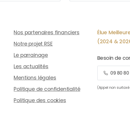
Je le remercie pour son écoute e
son professionnalisme, du début
la fin du processus.
Nos partenaires financiers
Je recommande sans hésiter.
Élue Meilleu
(2024 & 202
Notre projet RSE
Le parrainage
Besoin de con
Les actualités
09 80 80
Mentions légales
(Appel non surtax
Politique de confidentialité
Politique des cookies