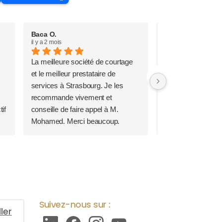
Baca O.
Nicolas R.
il y a 2 mois
il y a 3 mois
La meilleure société de courtage
La recherche d’un 
et le meilleur prestataire de
immobilier est une
services à Strasbourg. Je les
importante et str
recommande vivement et
projet et nous avo
if
conseille de faire appel à M.
accompagnés de l
Mohamed. Merci beaucoup.
manières avec Pr
qui nous a suivi d
l’établissement du
signature de l’offr
avons trouvé une or
et bienveillante e
u
Jean-Marie Letz qu
Suivez-nous sur :
chaudement reco
ler
plusieurs amis. N