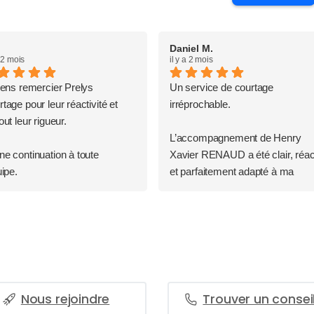
Daniel M.
a 2 mois
il y a 2 mois
iens remercier Prelys
Un service de courtage
tage pour leur réactivité et
irréprochable.
out leur rigueur.
L’accompagnement de Henry
e continuation à toute
Xavier RENAUD a été clair, réact
uipe.
et parfaitement adapté à ma
situation. J’ai particulièrement
apprécié sa disponibilité, sa
transparence, ainsi que ses
explications simples et très
pédagogiques à chaque étape.
Grâce à son expertise, j’ai obten
d’excellentes conditions.
Nous rejoindre
Trouver un conseil