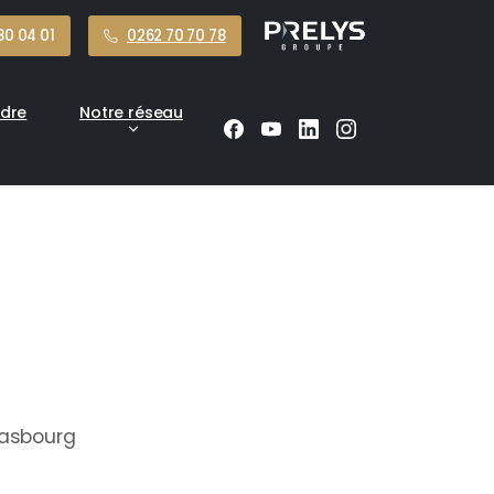
80 04 01
0262 70 70 78
ndre
Notre réseau
rasbourg