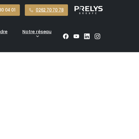
80 04 01
0262 70 70 78
ndre
Notre réseau